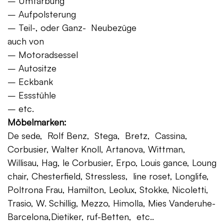
– Umfärbung
– Aufpolsterung
– Teil-, oder Ganz- Neubezüge
auch von
– Motoradsessel
– Autositze
– Eckbank
– Essstühle
– etc.
Möbelmarken:
De sede, Rolf Benz, Stega, Bretz, Cassina,
Corbusier, Walter Knoll, Artanova, Wittman,
Willisau, Hag, le Corbusier, Erpo, Louis gance, Loung
chair, Chesterfield, Stressless, line roset, Longlife,
Poltrona Frau, Hamilton, Leolux, Stokke, Nicoletti,
Trasio, W. Schillig, Mezzo, Himolla, Mies Vanderuhe-
Barcelona,Dietiker, ruf-Betten, etc..