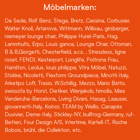
Möbelmarken:
De Sede, Rolf Benz, Stega, Bretz, Cassina, Corbusier,
Walter Knoll, Artanova, Wittmann, Willisau, girsberger,
niemeyer lounge chair, Philippe Hurel-Paris, Hag,
Lammhults, Erpo, Louis gance, Lounge Chair, Ottoman,
B & B,Giorgetti, Chesterfield, a.r.s. , Stressless, ligne
roset, FENDI, Kesterport, Longlife, Poltrona Frau,
Hamilton, Leolux, louis philippe, Vitra Möbel, Natuzzi,
Stokke, Nicoletti, Flexform Groundpiece, Minotti-Italy,
Arketipo Loft, Trasio, W.Schillig, Mezzo, Mario Batto,
swissofa by Horst, Dietiker, Wenjakob, himolla, Mies
Vanderuhe-Barcelona, Living Divani, Hasag, Laauser,
giovannetti-Italy, Koinor, TEAM by Wellis, Canapés
Duvivier, Deme-Italy, Stickley-NY, bullfrog-Germany, ruf-
Betten, Four Design A/S, Intertime, Kartell-IT, Roche
Bobois, brühl, die Collektion, etc.