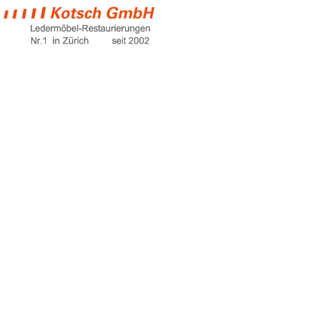
altes leder
geschmeidig
machen
Home
altes leder geschmeidig machen