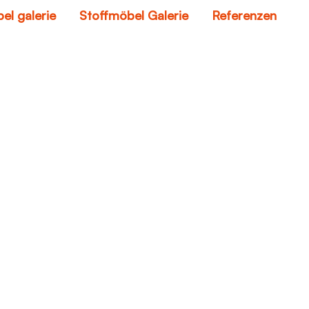
el galerie
Stoffmöbel Galerie
Referenzen
Stoffmöbel Galerie
Home
Stoffmöbel Galerie