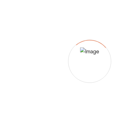
– Umfärbung
– Aufpolsterung
– Teil-, oder Ganz- Neubezüge
auch von
– Motoradsessel
– Autositze
– Eckbank
– Essstühle
– etc.
Möbelmarken:
De sede, Rolf Benz, Stega, Bretz, Cassina,
Corbusier, Walter Knoll, Artanova, Wittman,
Willisau, Hag, le Corbusier, Erpo, Louis gance, Loung
chair, Chesterfield, Stressless, line roset, Longlife,
Poltrona Frau, Hamilton, Leolux, Stokke, Nicoletti,
Trasio, W. Schillig, Mezzo, Himolla, Mies Vanderuhe-
Barcelona,Dietiker, ruf-Betten, etc..