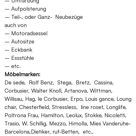
– Umfärbung
– Aufpolsterung
– Teil-, oder Ganz- Neubezüge
auch von
– Motoradsessel
– Autositze
– Eckbank
– Essstühle
– etc.
Möbelmarken:
De sede, Rolf Benz, Stega, Bretz, Cassina,
Corbusier, Walter Knoll, Artanova, Wittman,
Willisau, Hag, le Corbusier, Erpo, Louis gance, Loung
chair, Chesterfield, Stressless, line roset, Longlife,
Poltrona Frau, Hamilton, Leolux, Stokke, Nicoletti,
Trasio, W. Schillig, Mezzo, Himolla, Mies Vanderuhe-
Barcelona,Dietiker, ruf-Betten, etc..