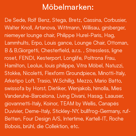
Möbelmarken:
De Sede, Rolf Benz, Stega, Bretz, Cassina, Corbusier,
Walter Knoll, Artanova, Wittmann, Willisau, girsberger,
niemeyer lounge chair, Philippe Hurel-Paris, Hag,
Lammhults, Erpo, Louis gance, Lounge Chair, Ottoman,
B & B,Giorgetti, Chesterfield, a.r.s. , Stressless, ligne
roset, FENDI, Kesterport, Longlife, Poltrona Frau,
Hamilton, Leolux, louis philippe, Vitra Möbel, Natuzzi,
Stokke, Nicoletti, Flexform Groundpiece, Minotti-Italy,
Arketipo Loft, Trasio, W.Schillig, Mezzo, Mario Batto,
swissofa by Horst, Dietiker, Wenjakob, himolla, Mies
Vanderuhe-Barcelona, Living Divani, Hasag, Laauser,
giovannetti-Italy, Koinor, TEAM by Wellis, Canapés
Duvivier, Deme-Italy, Stickley-NY, bullfrog-Germany, ruf-
Betten, Four Design A/S, Intertime, Kartell-IT, Roche
Bobois, brühl, die Collektion, etc.