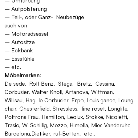
– Umfärbung
– Aufpolsterung
– Teil-, oder Ganz- Neubezüge
auch von
– Motoradsessel
– Autositze
– Eckbank
– Essstühle
– etc.
Möbelmarken:
De sede, Rolf Benz, Stega, Bretz, Cassina,
Corbusier, Walter Knoll, Artanova, Wittman,
Willisau, Hag, le Corbusier, Erpo, Louis gance, Loung
chair, Chesterfield, Stressless, line roset, Longlife,
Poltrona Frau, Hamilton, Leolux, Stokke, Nicoletti,
Trasio, W. Schillig, Mezzo, Himolla, Mies Vanderuhe-
Barcelona,Dietiker, ruf-Betten, etc..