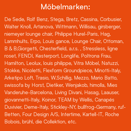
Möbelmarken:
De Sede, Rolf Benz, Stega, Bretz, Cassina, Corbusier,
Walter Knoll, Artanova, Wittmann, Willisau, girsberger,
niemeyer lounge chair, Philippe Hurel-Paris, Hag,
Lammhults, Erpo, Louis gance, Lounge Chair, Ottoman,
B & B,Giorgetti, Chesterfield, a.r.s. , Stressless, ligne
roset, FENDI, Kesterport, Longlife, Poltrona Frau,
Hamilton, Leolux, louis philippe, Vitra Möbel, Natuzzi,
Stokke, Nicoletti, Flexform Groundpiece, Minotti-Italy,
Arketipo Loft, Trasio, W.Schillig, Mezzo, Mario Batto,
swissofa by Horst, Dietiker, Wenjakob, himolla, Mies
Vanderuhe-Barcelona, Living Divani, Hasag, Laauser,
giovannetti-Italy, Koinor, TEAM by Wellis, Canapés
Duvivier, Deme-Italy, Stickley-NY, bullfrog-Germany, ruf-
Betten, Four Design A/S, Intertime, Kartell-IT, Roche
Bobois, brühl, die Collektion, etc.