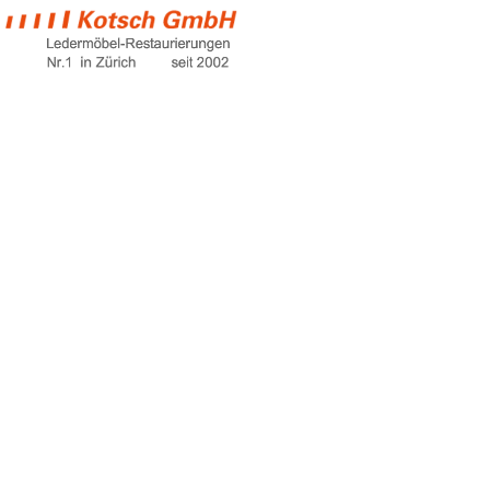
big sofa
Home
big sofa