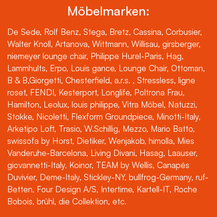
Möbelmarken:
De Sede, Rolf Benz, Stega, Bretz, Cassina, Corbusier,
Walter Knoll, Artanova, Wittmann, Willisau, girsberger,
niemeyer lounge chair, Philippe Hurel-Paris, Hag,
Lammhults, Erpo, Louis gance, Lounge Chair, Ottoman,
B & B,Giorgetti, Chesterfield, a.r.s. , Stressless, ligne
roset, FENDI, Kesterport, Longlife, Poltrona Frau,
Hamilton, Leolux, louis philippe, Vitra Möbel, Natuzzi,
Stokke, Nicoletti, Flexform Groundpiece, Minotti-Italy,
Arketipo Loft, Trasio, W.Schillig, Mezzo, Mario Batto,
swissofa by Horst, Dietiker, Wenjakob, himolla, Mies
Vanderuhe-Barcelona, Living Divani, Hasag, Laauser,
giovannetti-Italy, Koinor, TEAM by Wellis, Canapés
Duvivier, Deme-Italy, Stickley-NY, bullfrog-Germany, ruf-
Betten, Four Design A/S, Intertime, Kartell-IT, Roche
Bobois, brühl, die Collektion, etc.