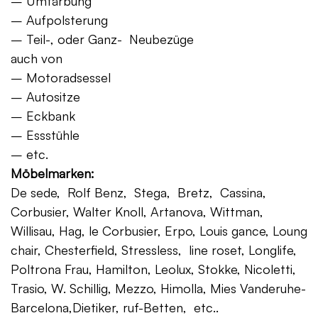
– Umfärbung
– Aufpolsterung
– Teil-, oder Ganz- Neubezüge
auch von
– Motoradsessel
– Autositze
– Eckbank
– Essstühle
– etc.
Möbelmarken:
De sede, Rolf Benz, Stega, Bretz, Cassina,
Corbusier, Walter Knoll, Artanova, Wittman,
Willisau, Hag, le Corbusier, Erpo, Louis gance, Loung
chair, Chesterfield, Stressless, line roset, Longlife,
Poltrona Frau, Hamilton, Leolux, Stokke, Nicoletti,
Trasio, W. Schillig, Mezzo, Himolla, Mies Vanderuhe-
Barcelona,Dietiker, ruf-Betten, etc..