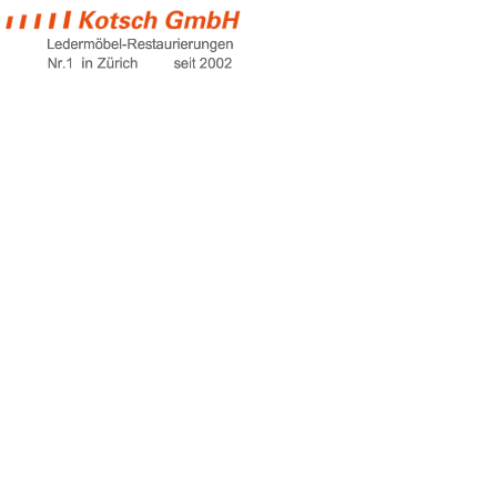
blue leather
loveseat
Home
blue leather loveseat