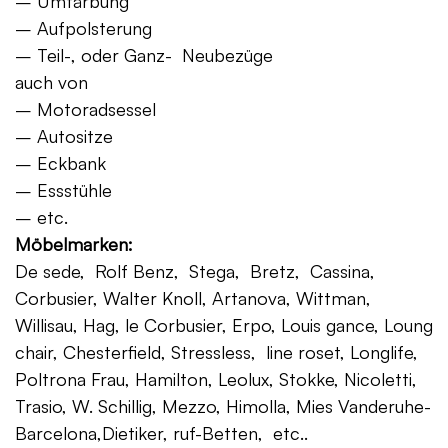
– Umfärbung
– Aufpolsterung
– Teil-, oder Ganz- Neubezüge
auch von
– Motoradsessel
– Autositze
– Eckbank
– Essstühle
– etc.
Möbelmarken:
De sede, Rolf Benz, Stega, Bretz, Cassina,
Corbusier, Walter Knoll, Artanova, Wittman,
Willisau, Hag, le Corbusier, Erpo, Louis gance, Loung
chair, Chesterfield, Stressless, line roset, Longlife,
Poltrona Frau, Hamilton, Leolux, Stokke, Nicoletti,
Trasio, W. Schillig, Mezzo, Himolla, Mies Vanderuhe-
Barcelona,Dietiker, ruf-Betten, etc..