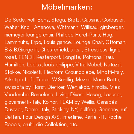
Möbelmarken:
De Sede, Rolf Benz, Stega, Bretz, Cassina, Corbusier,
Walter Knoll, Artanova, Wittmann, Willisau, girsberger,
niemeyer lounge chair, Philippe Hurel-Paris, Hag,
Lammhults, Erpo, Louis gance, Lounge Chair, Ottoman,
B & B,Giorgetti, Chesterfield, a.r.s. , Stressless, ligne
roset, FENDI, Kesterport, Longlife, Poltrona Frau,
Hamilton, Leolux, louis philippe, Vitra Möbel, Natuzzi,
Stokke, Nicoletti, Flexform Groundpiece, Minotti-Italy,
Arketipo Loft, Trasio, W.Schillig, Mezzo, Mario Batto,
swissofa by Horst, Dietiker, Wenjakob, himolla, Mies
Vanderuhe-Barcelona, Living Divani, Hasag, Laauser,
giovannetti-Italy, Koinor, TEAM by Wellis, Canapés
Duvivier, Deme-Italy, Stickley-NY, bullfrog-Germany, ruf-
Betten, Four Design A/S, Intertime, Kartell-IT, Roche
Bobois, brühl, die Collektion, etc.