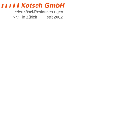
colourlock leder
Home
colourlock leder