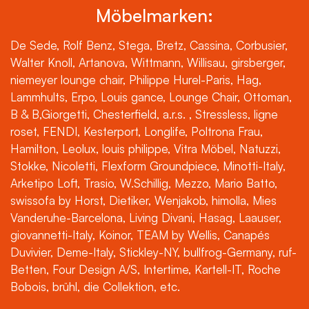
Möbelmarken:
De Sede, Rolf Benz, Stega, Bretz, Cassina, Corbusier,
Walter Knoll, Artanova, Wittmann, Willisau, girsberger,
niemeyer lounge chair, Philippe Hurel-Paris, Hag,
Lammhults, Erpo, Louis gance, Lounge Chair, Ottoman,
B & B,Giorgetti, Chesterfield, a.r.s. , Stressless, ligne
roset, FENDI, Kesterport, Longlife, Poltrona Frau,
Hamilton, Leolux, louis philippe, Vitra Möbel, Natuzzi,
Stokke, Nicoletti, Flexform Groundpiece, Minotti-Italy,
Arketipo Loft, Trasio, W.Schillig, Mezzo, Mario Batto,
swissofa by Horst, Dietiker, Wenjakob, himolla, Mies
Vanderuhe-Barcelona, Living Divani, Hasag, Laauser,
giovannetti-Italy, Koinor, TEAM by Wellis, Canapés
Duvivier, Deme-Italy, Stickley-NY, bullfrog-Germany, ruf-
Betten, Four Design A/S, Intertime, Kartell-IT, Roche
Bobois, brühl, die Collektion, etc.