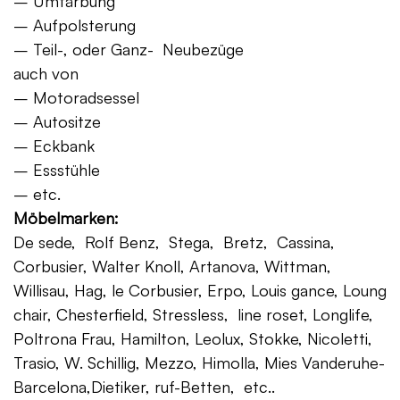
– Umfärbung
– Aufpolsterung
– Teil-, oder Ganz- Neubezüge
auch von
– Motoradsessel
– Autositze
– Eckbank
– Essstühle
– etc.
Möbelmarken:
De sede, Rolf Benz, Stega, Bretz, Cassina,
Corbusier, Walter Knoll, Artanova, Wittman,
Willisau, Hag, le Corbusier, Erpo, Louis gance, Loung
chair, Chesterfield, Stressless, line roset, Longlife,
Poltrona Frau, Hamilton, Leolux, Stokke, Nicoletti,
Trasio, W. Schillig, Mezzo, Himolla, Mies Vanderuhe-
Barcelona,Dietiker, ruf-Betten, etc..