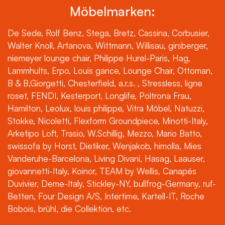
Möbelmarken:
De Sede, Rolf Benz, Stega, Bretz, Cassina, Corbusier,
Walter Knoll, Artanova, Wittmann, Willisau, girsberger,
niemeyer lounge chair, Philippe Hurel-Paris, Hag,
Lammhults, Erpo, Louis gance, Lounge Chair, Ottoman,
B & B,Giorgetti, Chesterfield, a.r.s. , Stressless, ligne
roset, FENDI, Kesterport, Longlife, Poltrona Frau,
Hamilton, Leolux, louis philippe, Vitra Möbel, Natuzzi,
Stokke, Nicoletti, Flexform Groundpiece, Minotti-Italy,
Arketipo Loft, Trasio, W.Schillig, Mezzo, Mario Batto,
swissofa by Horst, Dietiker, Wenjakob, himolla, Mies
Vanderuhe-Barcelona, Living Divani, Hasag, Laauser,
giovannetti-Italy, Koinor, TEAM by Wellis, Canapés
Duvivier, Deme-Italy, Stickley-NY, bullfrog-Germany, ruf-
Betten, Four Design A/S, Intertime, Kartell-IT, Roche
Bobois, brühl, die Collektion, etc.