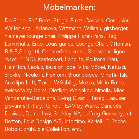
Möbelmarken:
De Sede, Rolf Benz, Stega, Bretz, Cassina, Corbusier,
Walter Knoll, Artanova, Wittmann, Willisau, girsberger,
niemeyer lounge chair, Philippe Hurel-Paris, Hag,
Lammhults, Erpo, Louis gance, Lounge Chair, Ottoman,
B & B,Giorgetti, Chesterfield, a.r.s. , Stressless, ligne
roset, FENDI, Kesterport, Longlife, Poltrona Frau,
Hamilton, Leolux, louis philippe, Vitra Möbel, Natuzzi,
Stokke, Nicoletti, Flexform Groundpiece, Minotti-Italy,
Arketipo Loft, Trasio, W.Schillig, Mezzo, Mario Batto,
swissofa by Horst, Dietiker, Wenjakob, himolla, Mies
Vanderuhe-Barcelona, Living Divani, Hasag, Laauser,
giovannetti-Italy, Koinor, TEAM by Wellis, Canapés
Duvivier, Deme-Italy, Stickley-NY, bullfrog-Germany, ruf-
Betten, Four Design A/S, Intertime, Kartell-IT, Roche
Bobois, brühl, die Collektion, etc.