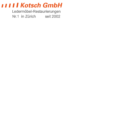
dining furniture
Home
dining furniture