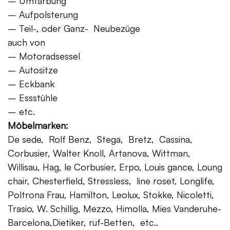
– Umfärbung
– Aufpolsterung
– Teil-, oder Ganz- Neubezüge
auch von
– Motoradsessel
– Autositze
– Eckbank
– Essstühle
– etc.
Möbelmarken:
De sede, Rolf Benz, Stega, Bretz, Cassina,
Corbusier, Walter Knoll, Artanova, Wittman,
Willisau, Hag, le Corbusier, Erpo, Louis gance, Loung
chair, Chesterfield, Stressless, line roset, Longlife,
Poltrona Frau, Hamilton, Leolux, Stokke, Nicoletti,
Trasio, W. Schillig, Mezzo, Himolla, Mies Vanderuhe-
Barcelona,Dietiker, ruf-Betten, etc..