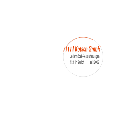
– Umfärbung
– Aufpolsterung
– Teil-, oder Ganz- Neubezüge
auch von
– Motoradsessel
– Autositze
– Eckbank
– Essstühle
– etc.
Möbelmarken:
De sede, Rolf Benz, Stega, Bretz, Cassina,
Corbusier, Walter Knoll, Artanova, Wittman,
Willisau, Hag, le Corbusier, Erpo, Louis gance, Loung
chair, Chesterfield, Stressless, line roset, Longlife,
Poltrona Frau, Hamilton, Leolux, Stokke, Nicoletti,
Trasio, W. Schillig, Mezzo, Himolla, Mies Vanderuhe-
Barcelona,Dietiker, ruf-Betten, etc..