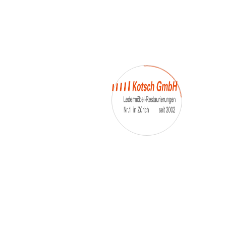
– Umfärbung
– Aufpolsterung
– Teil-, oder Ganz- Neubezüge
auch von
– Motoradsessel
– Autositze
– Eckbank
– Essstühle
– etc.
Möbelmarken:
De sede, Rolf Benz, Stega, Bretz, Cassina,
Corbusier, Walter Knoll, Artanova, Wittman,
Willisau, Hag, le Corbusier, Erpo, Louis gance, Loung
chair, Chesterfield, Stressless, line roset, Longlife,
Poltrona Frau, Hamilton, Leolux, Stokke, Nicoletti,
Trasio, W. Schillig, Mezzo, Himolla, Mies Vanderuhe-
Barcelona,Dietiker, ruf-Betten, etc..