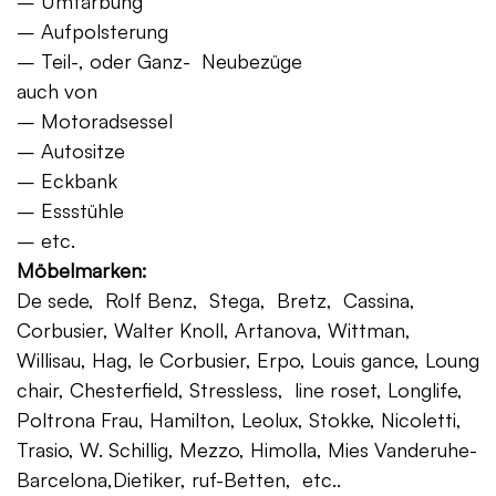
– Umfärbung
– Aufpolsterung
– Teil-, oder Ganz- Neubezüge
auch von
– Motoradsessel
– Autositze
– Eckbank
– Essstühle
– etc.
Möbelmarken:
De sede, Rolf Benz, Stega, Bretz, Cassina,
Corbusier, Walter Knoll, Artanova, Wittman,
Willisau, Hag, le Corbusier, Erpo, Louis gance, Loung
chair, Chesterfield, Stressless, line roset, Longlife,
Poltrona Frau, Hamilton, Leolux, Stokke, Nicoletti,
Trasio, W. Schillig, Mezzo, Himolla, Mies Vanderuhe-
Barcelona,Dietiker, ruf-Betten, etc..