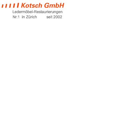
englische sofas
Home
englische sofas