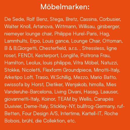
Möbelmarken:
De Sede, Rolf Benz, Stega, Bretz, Cassina, Corbusier,
Walter Knoll, Artanova, Wittmann, Willisau, girsberger,
niemeyer lounge chair, Philippe Hurel-Paris, Hag,
Lammhults, Erpo, Louis gance, Lounge Chair, Ottoman,
B & B,Giorgetti, Chesterfield, a.r.s. , Stressless, ligne
roset, FENDI, Kesterport, Longlife, Poltrona Frau,
Hamilton, Leolux, louis philippe, Vitra Möbel, Natuzzi,
Stokke, Nicoletti, Flexform Groundpiece, Minotti-Italy,
Arketipo Loft, Trasio, W.Schillig, Mezzo, Mario Batto,
swissofa by Horst, Dietiker, Wenjakob, himolla, Mies
Vanderuhe-Barcelona, Living Divani, Hasag, Laauser,
giovannetti-Italy, Koinor, TEAM by Wellis, Canapés
Duvivier, Deme-Italy, Stickley-NY, bullfrog-Germany, ruf-
Betten, Four Design A/S, Intertime, Kartell-IT, Roche
Bobois, brühl, die Collektion, etc.