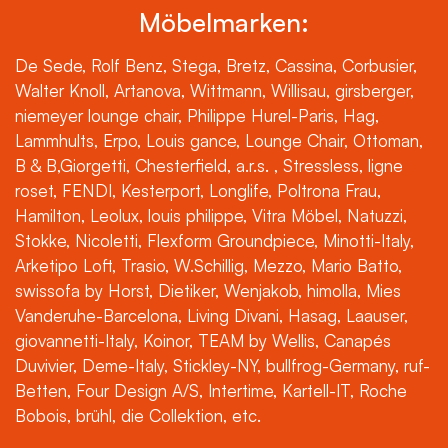
Möbelmarken:
De Sede, Rolf Benz, Stega, Bretz, Cassina, Corbusier,
Walter Knoll, Artanova, Wittmann, Willisau, girsberger,
niemeyer lounge chair, Philippe Hurel-Paris, Hag,
Lammhults, Erpo, Louis gance, Lounge Chair, Ottoman,
B & B,Giorgetti, Chesterfield, a.r.s. , Stressless, ligne
roset, FENDI, Kesterport, Longlife, Poltrona Frau,
Hamilton, Leolux, louis philippe, Vitra Möbel, Natuzzi,
Stokke, Nicoletti, Flexform Groundpiece, Minotti-Italy,
Arketipo Loft, Trasio, W.Schillig, Mezzo, Mario Batto,
swissofa by Horst, Dietiker, Wenjakob, himolla, Mies
Vanderuhe-Barcelona, Living Divani, Hasag, Laauser,
giovannetti-Italy, Koinor, TEAM by Wellis, Canapés
Duvivier, Deme-Italy, Stickley-NY, bullfrog-Germany, ruf-
Betten, Four Design A/S, Intertime, Kartell-IT, Roche
Bobois, brühl, die Collektion, etc.