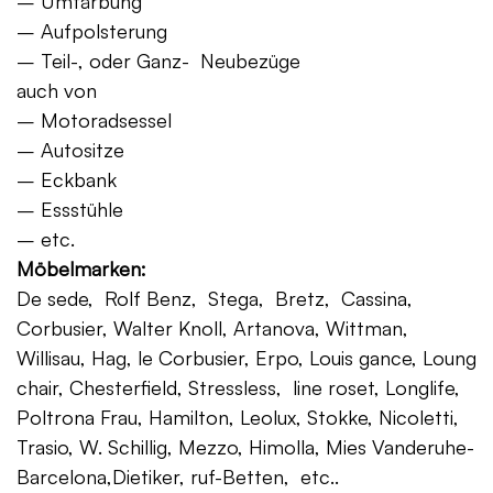
– Umfärbung
– Aufpolsterung
– Teil-, oder Ganz- Neubezüge
auch von
– Motoradsessel
– Autositze
– Eckbank
– Essstühle
– etc.
Möbelmarken:
De sede, Rolf Benz, Stega, Bretz, Cassina,
Corbusier, Walter Knoll, Artanova, Wittman,
Willisau, Hag, le Corbusier, Erpo, Louis gance, Loung
chair, Chesterfield, Stressless, line roset, Longlife,
Poltrona Frau, Hamilton, Leolux, Stokke, Nicoletti,
Trasio, W. Schillig, Mezzo, Himolla, Mies Vanderuhe-
Barcelona,Dietiker, ruf-Betten, etc..