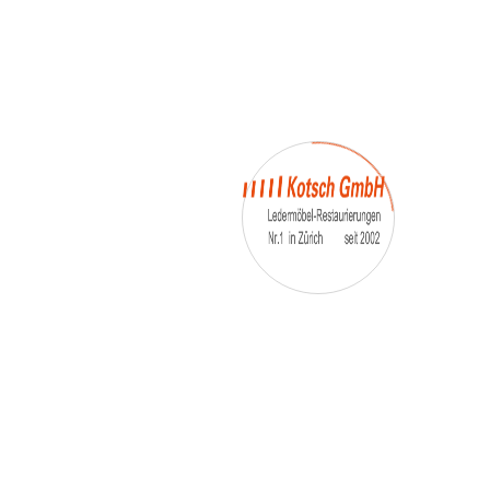
– Umfärbung
– Aufpolsterung
– Teil-, oder Ganz- Neubezüge
auch von
– Motoradsessel
– Autositze
– Eckbank
– Essstühle
– etc.
Möbelmarken:
De sede, Rolf Benz, Stega, Bretz, Cassina,
Corbusier, Walter Knoll, Artanova, Wittman,
Willisau, Hag, le Corbusier, Erpo, Louis gance, Loung
chair, Chesterfield, Stressless, line roset, Longlife,
Poltrona Frau, Hamilton, Leolux, Stokke, Nicoletti,
Trasio, W. Schillig, Mezzo, Himolla, Mies Vanderuhe-
Barcelona,Dietiker, ruf-Betten, etc..