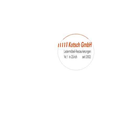
– Umfärbung
– Aufpolsterung
– Teil-, oder Ganz- Neubezüge
auch von
– Motoradsessel
– Autositze
– Eckbank
– Essstühle
– etc.
Möbelmarken:
De sede, Rolf Benz, Stega, Bretz, Cassina,
Corbusier, Walter Knoll, Artanova, Wittman,
Willisau, Hag, le Corbusier, Erpo, Louis gance, Loung
chair, Chesterfield, Stressless, line roset, Longlife,
Poltrona Frau, Hamilton, Leolux, Stokke, Nicoletti,
Trasio, W. Schillig, Mezzo, Himolla, Mies Vanderuhe-
Barcelona,Dietiker, ruf-Betten, etc..