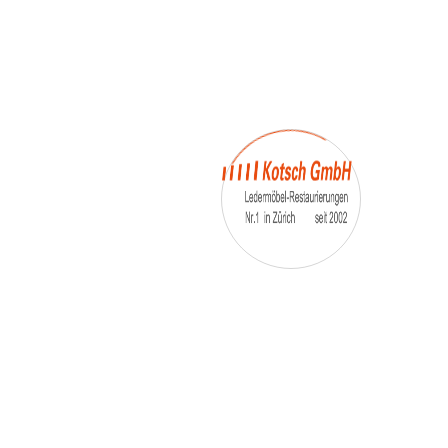
– Umfärbung
– Aufpolsterung
– Teil-, oder Ganz- Neubezüge
auch von
– Motoradsessel
– Autositze
– Eckbank
– Essstühle
– etc.
Möbelmarken:
De sede, Rolf Benz, Stega, Bretz, Cassina,
Corbusier, Walter Knoll, Artanova, Wittman,
Willisau, Hag, le Corbusier, Erpo, Louis gance, Loung
chair, Chesterfield, Stressless, line roset, Longlife,
Poltrona Frau, Hamilton, Leolux, Stokke, Nicoletti,
Trasio, W. Schillig, Mezzo, Himolla, Mies Vanderuhe-
Barcelona,Dietiker, ruf-Betten, etc..