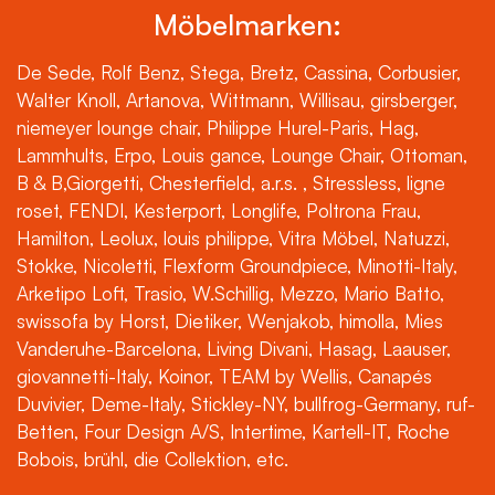
Möbelmarken:
De Sede, Rolf Benz, Stega, Bretz, Cassina, Corbusier,
Walter Knoll, Artanova, Wittmann, Willisau, girsberger,
niemeyer lounge chair, Philippe Hurel-Paris, Hag,
Lammhults, Erpo, Louis gance, Lounge Chair, Ottoman,
B & B,Giorgetti, Chesterfield, a.r.s. , Stressless, ligne
roset, FENDI, Kesterport, Longlife, Poltrona Frau,
Hamilton, Leolux, louis philippe, Vitra Möbel, Natuzzi,
Stokke, Nicoletti, Flexform Groundpiece, Minotti-Italy,
Arketipo Loft, Trasio, W.Schillig, Mezzo, Mario Batto,
swissofa by Horst, Dietiker, Wenjakob, himolla, Mies
Vanderuhe-Barcelona, Living Divani, Hasag, Laauser,
giovannetti-Italy, Koinor, TEAM by Wellis, Canapés
Duvivier, Deme-Italy, Stickley-NY, bullfrog-Germany, ruf-
Betten, Four Design A/S, Intertime, Kartell-IT, Roche
Bobois, brühl, die Collektion, etc.