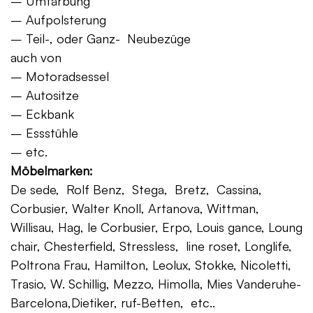
– Umfärbung
– Aufpolsterung
– Teil-, oder Ganz- Neubezüge
auch von
– Motoradsessel
– Autositze
– Eckbank
– Essstühle
– etc.
Möbelmarken:
De sede, Rolf Benz, Stega, Bretz, Cassina,
Corbusier, Walter Knoll, Artanova, Wittman,
Willisau, Hag, le Corbusier, Erpo, Louis gance, Loung
chair, Chesterfield, Stressless, line roset, Longlife,
Poltrona Frau, Hamilton, Leolux, Stokke, Nicoletti,
Trasio, W. Schillig, Mezzo, Himolla, Mies Vanderuhe-
Barcelona,Dietiker, ruf-Betten, etc..