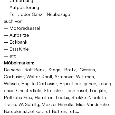
– Umfärbung
– Aufpolsterung
– Teil-, oder Ganz- Neubezüge
auch von
– Motoradsessel
– Autositze
– Eckbank
– Essstühle
– etc.
Möbelmarken:
De sede, Rolf Benz, Stega, Bretz, Cassina,
Corbusier, Walter Knoll, Artanova, Wittman,
Willisau, Hag, le Corbusier, Erpo, Louis gance, Loung
chair, Chesterfield, Stressless, line roset, Longlife,
Poltrona Frau, Hamilton, Leolux, Stokke, Nicoletti,
Trasio, W. Schillig, Mezzo, Himolla, Mies Vanderuhe-
Barcelona,Dietiker, ruf-Betten, etc..