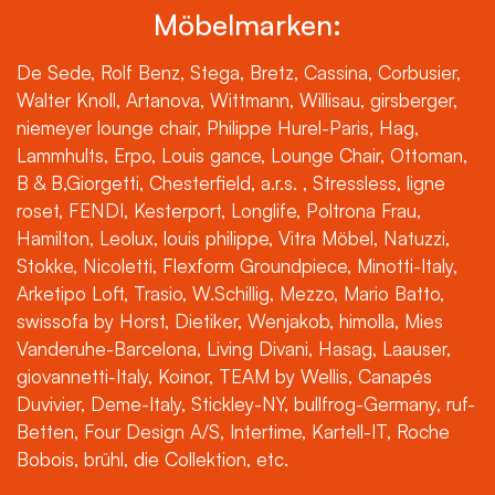
Möbelmarken:
De Sede, Rolf Benz, Stega, Bretz, Cassina, Corbusier,
Walter Knoll, Artanova, Wittmann, Willisau, girsberger,
niemeyer lounge chair, Philippe Hurel-Paris, Hag,
Lammhults, Erpo, Louis gance, Lounge Chair, Ottoman,
B & B,Giorgetti, Chesterfield, a.r.s. , Stressless, ligne
roset, FENDI, Kesterport, Longlife, Poltrona Frau,
Hamilton, Leolux, louis philippe, Vitra Möbel, Natuzzi,
Stokke, Nicoletti, Flexform Groundpiece, Minotti-Italy,
Arketipo Loft, Trasio, W.Schillig, Mezzo, Mario Batto,
swissofa by Horst, Dietiker, Wenjakob, himolla, Mies
Vanderuhe-Barcelona, Living Divani, Hasag, Laauser,
giovannetti-Italy, Koinor, TEAM by Wellis, Canapés
Duvivier, Deme-Italy, Stickley-NY, bullfrog-Germany, ruf-
Betten, Four Design A/S, Intertime, Kartell-IT, Roche
Bobois, brühl, die Collektion, etc.