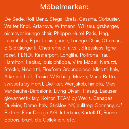
Möbelmarken:
De Sede, Rolf Benz, Stega, Bretz, Cassina, Corbusier,
Walter Knoll, Artanova, Wittmann, Willisau, girsberger,
niemeyer lounge chair, Philippe Hurel-Paris, Hag,
Lammhults, Erpo, Louis gance, Lounge Chair, Ottoman,
B & B,Giorgetti, Chesterfield, a.r.s. , Stressless, ligne
roset, FENDI, Kesterport, Longlife, Poltrona Frau,
Hamilton, Leolux, louis philippe, Vitra Möbel, Natuzzi,
Stokke, Nicoletti, Flexform Groundpiece, Minotti-Italy,
Arketipo Loft, Trasio, W.Schillig, Mezzo, Mario Batto,
swissofa by Horst, Dietiker, Wenjakob, himolla, Mies
Vanderuhe-Barcelona, Living Divani, Hasag, Laauser,
giovannetti-Italy, Koinor, TEAM by Wellis, Canapés
Duvivier, Deme-Italy, Stickley-NY, bullfrog-Germany, ruf-
Betten, Four Design A/S, Intertime, Kartell-IT, Roche
Bobois, brühl, die Collektion, etc.