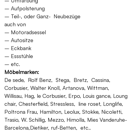
– Umfärbung
– Aufpolsterung
– Teil-, oder Ganz- Neubezüge
auch von
– Motoradsessel
– Autositze
– Eckbank
– Essstühle
– etc.
Möbelmarken:
De sede, Rolf Benz, Stega, Bretz, Cassina,
Corbusier, Walter Knoll, Artanova, Wittman,
Willisau, Hag, le Corbusier, Erpo, Louis gance, Loung
chair, Chesterfield, Stressless, line roset, Longlife,
Poltrona Frau, Hamilton, Leolux, Stokke, Nicoletti,
Trasio, W. Schillig, Mezzo, Himolla, Mies Vanderuhe-
Barcelona,Dietiker, ruf-Betten, etc..