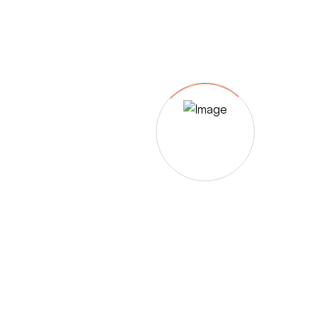
– Umfärbung
– Aufpolsterung
– Teil-, oder Ganz- Neubezüge
auch von
– Motoradsessel
– Autositze
– Eckbank
– Essstühle
– etc.
Möbelmarken:
De sede, Rolf Benz, Stega, Bretz, Cassina,
Corbusier, Walter Knoll, Artanova, Wittman,
Willisau, Hag, le Corbusier, Erpo, Louis gance, Loung
chair, Chesterfield, Stressless, line roset, Longlife,
Poltrona Frau, Hamilton, Leolux, Stokke, Nicoletti,
Trasio, W. Schillig, Mezzo, Himolla, Mies Vanderuhe-
Barcelona,Dietiker, ruf-Betten, etc..