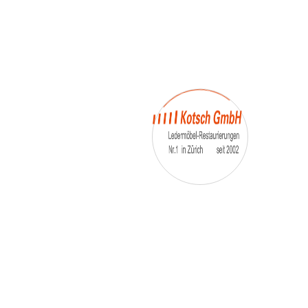
– Umfärbung
– Aufpolsterung
– Teil-, oder Ganz- Neubezüge
auch von
– Motoradsessel
– Autositze
– Eckbank
– Essstühle
– etc.
Möbelmarken:
De sede, Rolf Benz, Stega, Bretz, Cassina,
Corbusier, Walter Knoll, Artanova, Wittman,
Willisau, Hag, le Corbusier, Erpo, Louis gance, Loung
chair, Chesterfield, Stressless, line roset, Longlife,
Poltrona Frau, Hamilton, Leolux, Stokke, Nicoletti,
Trasio, W. Schillig, Mezzo, Himolla, Mies Vanderuhe-
Barcelona,Dietiker, ruf-Betten, etc..