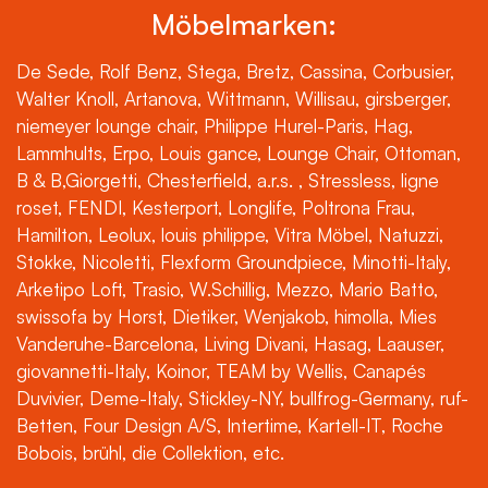
Möbelmarken:
De Sede, Rolf Benz, Stega, Bretz, Cassina, Corbusier,
Walter Knoll, Artanova, Wittmann, Willisau, girsberger,
niemeyer lounge chair, Philippe Hurel-Paris, Hag,
Lammhults, Erpo, Louis gance, Lounge Chair, Ottoman,
B & B,Giorgetti, Chesterfield, a.r.s. , Stressless, ligne
roset, FENDI, Kesterport, Longlife, Poltrona Frau,
Hamilton, Leolux, louis philippe, Vitra Möbel, Natuzzi,
Stokke, Nicoletti, Flexform Groundpiece, Minotti-Italy,
Arketipo Loft, Trasio, W.Schillig, Mezzo, Mario Batto,
swissofa by Horst, Dietiker, Wenjakob, himolla, Mies
Vanderuhe-Barcelona, Living Divani, Hasag, Laauser,
giovannetti-Italy, Koinor, TEAM by Wellis, Canapés
Duvivier, Deme-Italy, Stickley-NY, bullfrog-Germany, ruf-
Betten, Four Design A/S, Intertime, Kartell-IT, Roche
Bobois, brühl, die Collektion, etc.