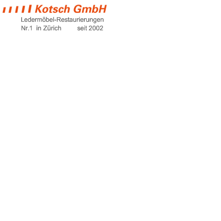
ledercouch
günstig
Home
ledercouch günstig