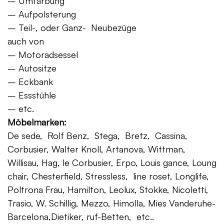
– Umfärbung
– Aufpolsterung
– Teil-, oder Ganz- Neubezüge
auch von
– Motoradsessel
– Autositze
– Eckbank
– Essstühle
– etc.
Möbelmarken:
De sede, Rolf Benz, Stega, Bretz, Cassina,
Corbusier, Walter Knoll, Artanova, Wittman,
Willisau, Hag, le Corbusier, Erpo, Louis gance, Loung
chair, Chesterfield, Stressless, line roset, Longlife,
Poltrona Frau, Hamilton, Leolux, Stokke, Nicoletti,
Trasio, W. Schillig, Mezzo, Himolla, Mies Vanderuhe-
Barcelona,Dietiker, ruf-Betten, etc..