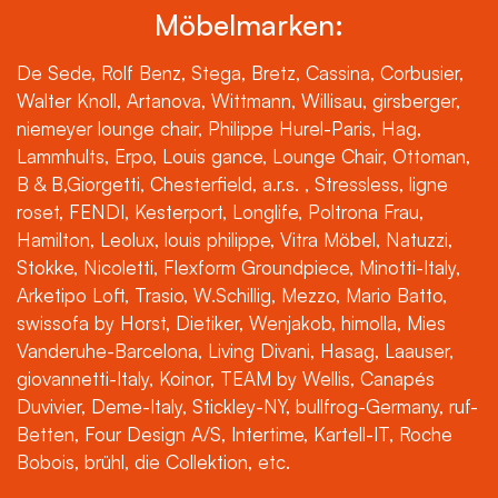
Möbelmarken:
De Sede, Rolf Benz, Stega, Bretz, Cassina, Corbusier,
Walter Knoll, Artanova, Wittmann, Willisau, girsberger,
niemeyer lounge chair, Philippe Hurel-Paris, Hag,
Lammhults, Erpo, Louis gance, Lounge Chair, Ottoman,
B & B,Giorgetti, Chesterfield, a.r.s. , Stressless, ligne
roset, FENDI, Kesterport, Longlife, Poltrona Frau,
Hamilton, Leolux, louis philippe, Vitra Möbel, Natuzzi,
Stokke, Nicoletti, Flexform Groundpiece, Minotti-Italy,
Arketipo Loft, Trasio, W.Schillig, Mezzo, Mario Batto,
swissofa by Horst, Dietiker, Wenjakob, himolla, Mies
Vanderuhe-Barcelona, Living Divani, Hasag, Laauser,
giovannetti-Italy, Koinor, TEAM by Wellis, Canapés
Duvivier, Deme-Italy, Stickley-NY, bullfrog-Germany, ruf-
Betten, Four Design A/S, Intertime, Kartell-IT, Roche
Bobois, brühl, die Collektion, etc.