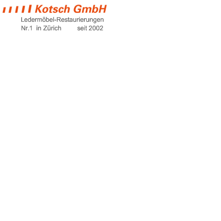
ledersessel
umfärben
Home
ledersessel umfärben