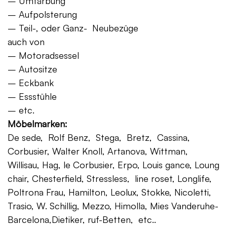
– Umfärbung
– Aufpolsterung
– Teil-, oder Ganz- Neubezüge
auch von
– Motoradsessel
– Autositze
– Eckbank
– Essstühle
– etc.
Möbelmarken:
De sede, Rolf Benz, Stega, Bretz, Cassina,
Corbusier, Walter Knoll, Artanova, Wittman,
Willisau, Hag, le Corbusier, Erpo, Louis gance, Loung
chair, Chesterfield, Stressless, line roset, Longlife,
Poltrona Frau, Hamilton, Leolux, Stokke, Nicoletti,
Trasio, W. Schillig, Mezzo, Himolla, Mies Vanderuhe-
Barcelona,Dietiker, ruf-Betten, etc..