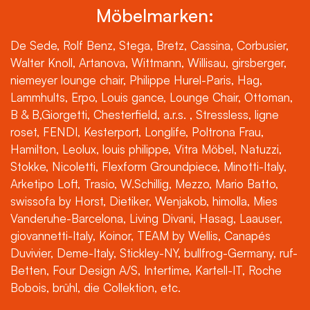
Möbelmarken:
De Sede, Rolf Benz, Stega, Bretz, Cassina, Corbusier,
Walter Knoll, Artanova, Wittmann, Willisau, girsberger,
niemeyer lounge chair, Philippe Hurel-Paris, Hag,
Lammhults, Erpo, Louis gance, Lounge Chair, Ottoman,
B & B,Giorgetti, Chesterfield, a.r.s. , Stressless, ligne
roset, FENDI, Kesterport, Longlife, Poltrona Frau,
Hamilton, Leolux, louis philippe, Vitra Möbel, Natuzzi,
Stokke, Nicoletti, Flexform Groundpiece, Minotti-Italy,
Arketipo Loft, Trasio, W.Schillig, Mezzo, Mario Batto,
swissofa by Horst, Dietiker, Wenjakob, himolla, Mies
Vanderuhe-Barcelona, Living Divani, Hasag, Laauser,
giovannetti-Italy, Koinor, TEAM by Wellis, Canapés
Duvivier, Deme-Italy, Stickley-NY, bullfrog-Germany, ruf-
Betten, Four Design A/S, Intertime, Kartell-IT, Roche
Bobois, brühl, die Collektion, etc.