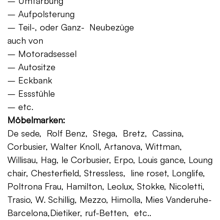
– Umfärbung
– Aufpolsterung
– Teil-, oder Ganz- Neubezüge
auch von
– Motoradsessel
– Autositze
– Eckbank
– Essstühle
– etc.
Möbelmarken:
De sede, Rolf Benz, Stega, Bretz, Cassina,
Corbusier, Walter Knoll, Artanova, Wittman,
Willisau, Hag, le Corbusier, Erpo, Louis gance, Loung
chair, Chesterfield, Stressless, line roset, Longlife,
Poltrona Frau, Hamilton, Leolux, Stokke, Nicoletti,
Trasio, W. Schillig, Mezzo, Himolla, Mies Vanderuhe-
Barcelona,Dietiker, ruf-Betten, etc..