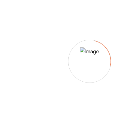
– Umfärbung
– Aufpolsterung
– Teil-, oder Ganz- Neubezüge
auch von
– Motoradsessel
– Autositze
– Eckbank
– Essstühle
– etc.
Möbelmarken:
De sede, Rolf Benz, Stega, Bretz, Cassina,
Corbusier, Walter Knoll, Artanova, Wittman,
Willisau, Hag, le Corbusier, Erpo, Louis gance, Loung
chair, Chesterfield, Stressless, line roset, Longlife,
Poltrona Frau, Hamilton, Leolux, Stokke, Nicoletti,
Trasio, W. Schillig, Mezzo, Himolla, Mies Vanderuhe-
Barcelona,Dietiker, ruf-Betten, etc..