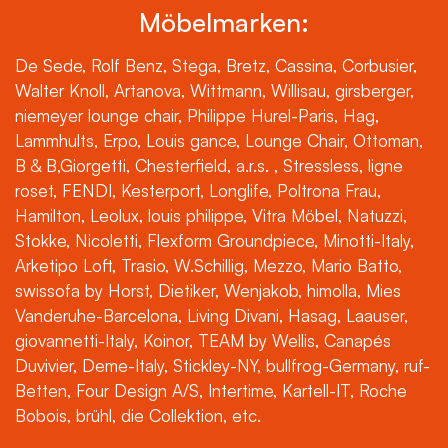
Möbelmarken:
De Sede, Rolf Benz, Stega, Bretz, Cassina, Corbusier,
Walter Knoll, Artanova, Wittmann, Willisau, girsberger,
niemeyer lounge chair, Philippe Hurel-Paris, Hag,
Lammhults, Erpo, Louis gance, Lounge Chair, Ottoman,
B & B,Giorgetti, Chesterfield, a.r.s. , Stressless, ligne
roset, FENDI, Kesterport, Longlife, Poltrona Frau,
Hamilton, Leolux, louis philippe, Vitra Möbel, Natuzzi,
Stokke, Nicoletti, Flexform Groundpiece, Minotti-Italy,
Arketipo Loft, Trasio, W.Schillig, Mezzo, Mario Batto,
swissofa by Horst, Dietiker, Wenjakob, himolla, Mies
Vanderuhe-Barcelona, Living Divani, Hasag, Laauser,
giovannetti-Italy, Koinor, TEAM by Wellis, Canapés
Duvivier, Deme-Italy, Stickley-NY, bullfrog-Germany, ruf-
Betten, Four Design A/S, Intertime, Kartell-IT, Roche
Bobois, brühl, die Collektion, etc.