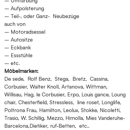
– Umfärbung
– Aufpolsterung
– Teil-, oder Ganz- Neubezüge
auch von
– Motoradsessel
– Autositze
– Eckbank
– Essstühle
– etc.
Möbelmarken:
De sede, Rolf Benz, Stega, Bretz, Cassina,
Corbusier, Walter Knoll, Artanova, Wittman,
Willisau, Hag, le Corbusier, Erpo, Louis gance, Loung
chair, Chesterfield, Stressless, line roset, Longlife,
Poltrona Frau, Hamilton, Leolux, Stokke, Nicoletti,
Trasio, W. Schillig, Mezzo, Himolla, Mies Vanderuhe-
Barcelona,Dietiker, ruf-Betten, etc..