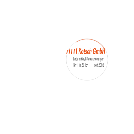
– Umfärbung
– Aufpolsterung
– Teil-, oder Ganz- Neubezüge
auch von
– Motoradsessel
– Autositze
– Eckbank
– Essstühle
– etc.
Möbelmarken:
De sede, Rolf Benz, Stega, Bretz, Cassina,
Corbusier, Walter Knoll, Artanova, Wittman,
Willisau, Hag, le Corbusier, Erpo, Louis gance, Loung
chair, Chesterfield, Stressless, line roset, Longlife,
Poltrona Frau, Hamilton, Leolux, Stokke, Nicoletti,
Trasio, W. Schillig, Mezzo, Himolla, Mies Vanderuhe-
Barcelona,Dietiker, ruf-Betten, etc..