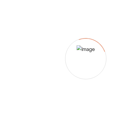
– Umfärbung
– Aufpolsterung
– Teil-, oder Ganz- Neubezüge
auch von
– Motoradsessel
– Autositze
– Eckbank
– Essstühle
– etc.
Möbelmarken:
De sede, Rolf Benz, Stega, Bretz, Cassina,
Corbusier, Walter Knoll, Artanova, Wittman,
Willisau, Hag, le Corbusier, Erpo, Louis gance, Loung
chair, Chesterfield, Stressless, line roset, Longlife,
Poltrona Frau, Hamilton, Leolux, Stokke, Nicoletti,
Trasio, W. Schillig, Mezzo, Himolla, Mies Vanderuhe-
Barcelona,Dietiker, ruf-Betten, etc..