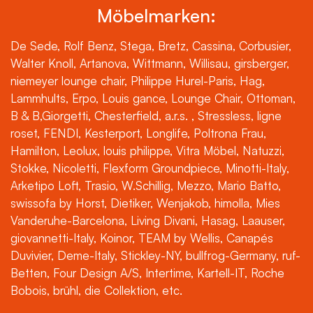
Möbelmarken:
De Sede, Rolf Benz, Stega, Bretz, Cassina, Corbusier,
Walter Knoll, Artanova, Wittmann, Willisau, girsberger,
niemeyer lounge chair, Philippe Hurel-Paris, Hag,
Lammhults, Erpo, Louis gance, Lounge Chair, Ottoman,
B & B,Giorgetti, Chesterfield, a.r.s. , Stressless, ligne
roset, FENDI, Kesterport, Longlife, Poltrona Frau,
Hamilton, Leolux, louis philippe, Vitra Möbel, Natuzzi,
Stokke, Nicoletti, Flexform Groundpiece, Minotti-Italy,
Arketipo Loft, Trasio, W.Schillig, Mezzo, Mario Batto,
swissofa by Horst, Dietiker, Wenjakob, himolla, Mies
Vanderuhe-Barcelona, Living Divani, Hasag, Laauser,
giovannetti-Italy, Koinor, TEAM by Wellis, Canapés
Duvivier, Deme-Italy, Stickley-NY, bullfrog-Germany, ruf-
Betten, Four Design A/S, Intertime, Kartell-IT, Roche
Bobois, brühl, die Collektion, etc.