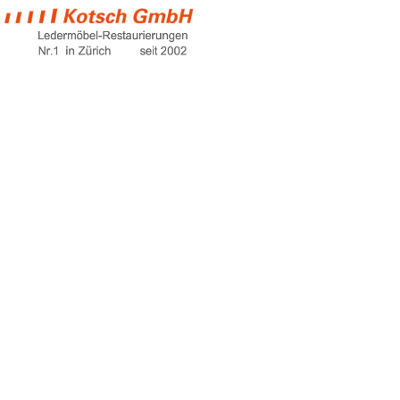
möbel
spreitenbach
Home
möbel spreitenbach