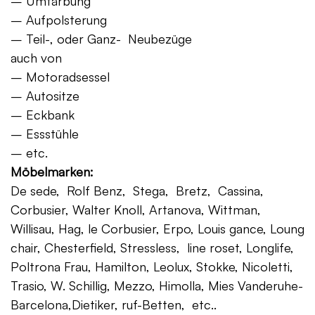
– Umfärbung
– Aufpolsterung
– Teil-, oder Ganz- Neubezüge
auch von
– Motoradsessel
– Autositze
– Eckbank
– Essstühle
– etc.
Möbelmarken:
De sede, Rolf Benz, Stega, Bretz, Cassina,
Corbusier, Walter Knoll, Artanova, Wittman,
Willisau, Hag, le Corbusier, Erpo, Louis gance, Loung
chair, Chesterfield, Stressless, line roset, Longlife,
Poltrona Frau, Hamilton, Leolux, Stokke, Nicoletti,
Trasio, W. Schillig, Mezzo, Himolla, Mies Vanderuhe-
Barcelona,Dietiker, ruf-Betten, etc..