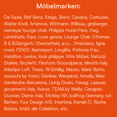
Möbelmarken:
De Sede, Rolf Benz, Stega, Bretz, Cassina, Corbusier,
Walter Knoll, Artanova, Wittmann, Willisau, girsberger,
niemeyer lounge chair, Philippe Hurel-Paris, Hag,
Lammhults, Erpo, Louis gance, Lounge Chair, Ottoman,
B & B,Giorgetti, Chesterfield, a.r.s. , Stressless, ligne
roset, FENDI, Kesterport, Longlife, Poltrona Frau,
Hamilton, Leolux, louis philippe, Vitra Möbel, Natuzzi,
Stokke, Nicoletti, Flexform Groundpiece, Minotti-Italy,
Arketipo Loft, Trasio, W.Schillig, Mezzo, Mario Batto,
swissofa by Horst, Dietiker, Wenjakob, himolla, Mies
Vanderuhe-Barcelona, Living Divani, Hasag, Laauser,
giovannetti-Italy, Koinor, TEAM by Wellis, Canapés
Duvivier, Deme-Italy, Stickley-NY, bullfrog-Germany, ruf-
Betten, Four Design A/S, Intertime, Kartell-IT, Roche
Bobois, brühl, die Collektion, etc.