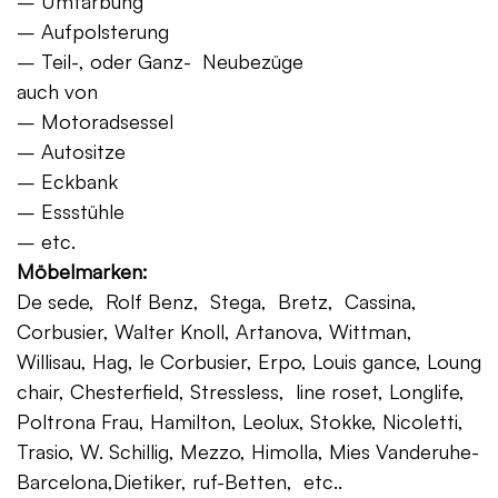
– Umfärbung
– Aufpolsterung
– Teil-, oder Ganz- Neubezüge
auch von
– Motoradsessel
– Autositze
– Eckbank
– Essstühle
– etc.
Möbelmarken:
De sede, Rolf Benz, Stega, Bretz, Cassina,
Corbusier, Walter Knoll, Artanova, Wittman,
Willisau, Hag, le Corbusier, Erpo, Louis gance, Loung
chair, Chesterfield, Stressless, line roset, Longlife,
Poltrona Frau, Hamilton, Leolux, Stokke, Nicoletti,
Trasio, W. Schillig, Mezzo, Himolla, Mies Vanderuhe-
Barcelona,Dietiker, ruf-Betten, etc..