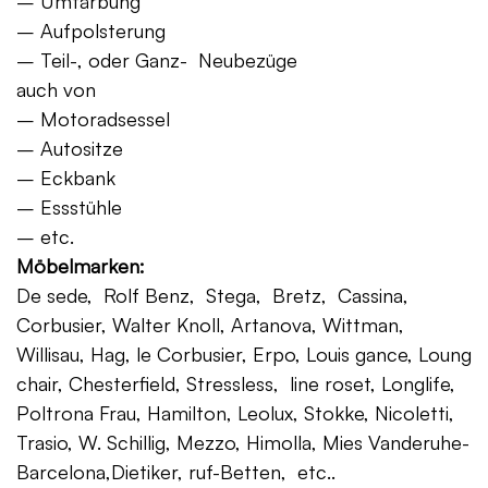
– Umfärbung
– Aufpolsterung
– Teil-, oder Ganz- Neubezüge
auch von
– Motoradsessel
– Autositze
– Eckbank
– Essstühle
– etc.
Möbelmarken:
De sede, Rolf Benz, Stega, Bretz, Cassina,
Corbusier, Walter Knoll, Artanova, Wittman,
Willisau, Hag, le Corbusier, Erpo, Louis gance, Loung
chair, Chesterfield, Stressless, line roset, Longlife,
Poltrona Frau, Hamilton, Leolux, Stokke, Nicoletti,
Trasio, W. Schillig, Mezzo, Himolla, Mies Vanderuhe-
Barcelona,Dietiker, ruf-Betten, etc..