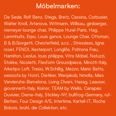
Möbelmarken:
De Sede, Rolf Benz, Stega, Bretz, Cassina, Corbusier,
Walter Knoll, Artanova, Wittmann, Willisau, girsberger,
niemeyer lounge chair, Philippe Hurel-Paris, Hag,
Lammhults, Erpo, Louis gance, Lounge Chair, Ottoman,
B & B,Giorgetti, Chesterfield, a.r.s. , Stressless, ligne
roset, FENDI, Kesterport, Longlife, Poltrona Frau,
Hamilton, Leolux, louis philippe, Vitra Möbel, Natuzzi,
Stokke, Nicoletti, Flexform Groundpiece, Minotti-Italy,
Arketipo Loft, Trasio, W.Schillig, Mezzo, Mario Batto,
swissofa by Horst, Dietiker, Wenjakob, himolla, Mies
Vanderuhe-Barcelona, Living Divani, Hasag, Laauser,
giovannetti-Italy, Koinor, TEAM by Wellis, Canapés
Duvivier, Deme-Italy, Stickley-NY, bullfrog-Germany, ruf-
Betten, Four Design A/S, Intertime, Kartell-IT, Roche
Bobois, brühl, die Collektion, etc.