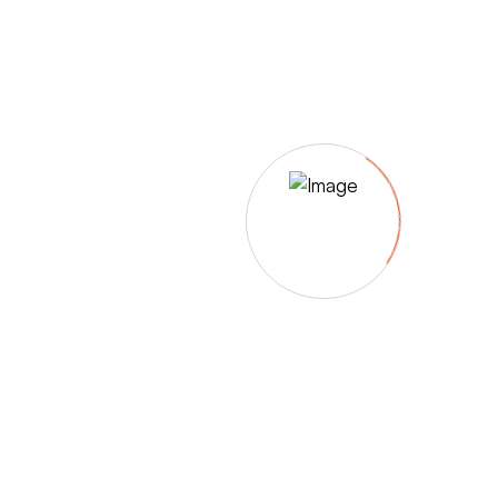
– Umfärbung
– Aufpolsterung
– Teil-, oder Ganz- Neubezüge
auch von
– Motoradsessel
– Autositze
– Eckbank
– Essstühle
– etc.
Möbelmarken:
De sede, Rolf Benz, Stega, Bretz, Cassina,
Corbusier, Walter Knoll, Artanova, Wittman,
Willisau, Hag, le Corbusier, Erpo, Louis gance, Loung
chair, Chesterfield, Stressless, line roset, Longlife,
Poltrona Frau, Hamilton, Leolux, Stokke, Nicoletti,
Trasio, W. Schillig, Mezzo, Himolla, Mies Vanderuhe-
Barcelona,Dietiker, ruf-Betten, etc..