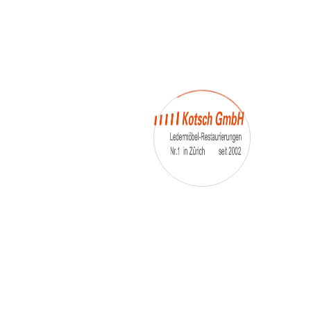
– Umfärbung
– Aufpolsterung
– Teil-, oder Ganz- Neubezüge
auch von
– Motoradsessel
– Autositze
– Eckbank
– Essstühle
– etc.
Möbelmarken:
De sede, Rolf Benz, Stega, Bretz, Cassina,
Corbusier, Walter Knoll, Artanova, Wittman,
Willisau, Hag, le Corbusier, Erpo, Louis gance, Loung
chair, Chesterfield, Stressless, line roset, Longlife,
Poltrona Frau, Hamilton, Leolux, Stokke, Nicoletti,
Trasio, W. Schillig, Mezzo, Himolla, Mies Vanderuhe-
Barcelona,Dietiker, ruf-Betten, etc..