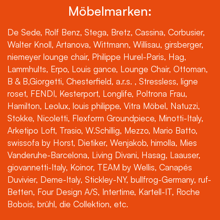
Möbelmarken:
De Sede, Rolf Benz, Stega, Bretz, Cassina, Corbusier,
Walter Knoll, Artanova, Wittmann, Willisau, girsberger,
niemeyer lounge chair, Philippe Hurel-Paris, Hag,
Lammhults, Erpo, Louis gance, Lounge Chair, Ottoman,
B & B,Giorgetti, Chesterfield, a.r.s. , Stressless, ligne
roset, FENDI, Kesterport, Longlife, Poltrona Frau,
Hamilton, Leolux, louis philippe, Vitra Möbel, Natuzzi,
Stokke, Nicoletti, Flexform Groundpiece, Minotti-Italy,
Arketipo Loft, Trasio, W.Schillig, Mezzo, Mario Batto,
swissofa by Horst, Dietiker, Wenjakob, himolla, Mies
Vanderuhe-Barcelona, Living Divani, Hasag, Laauser,
giovannetti-Italy, Koinor, TEAM by Wellis, Canapés
Duvivier, Deme-Italy, Stickley-NY, bullfrog-Germany, ruf-
Betten, Four Design A/S, Intertime, Kartell-IT, Roche
Bobois, brühl, die Collektion, etc.