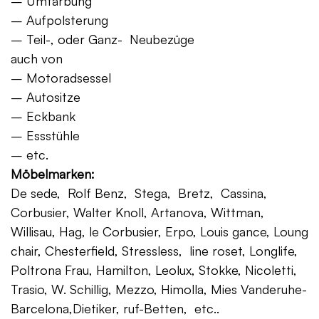
– Umfärbung
– Aufpolsterung
– Teil-, oder Ganz- Neubezüge
auch von
– Motoradsessel
– Autositze
– Eckbank
– Essstühle
– etc.
Möbelmarken:
De sede, Rolf Benz, Stega, Bretz, Cassina,
Corbusier, Walter Knoll, Artanova, Wittman,
Willisau, Hag, le Corbusier, Erpo, Louis gance, Loung
chair, Chesterfield, Stressless, line roset, Longlife,
Poltrona Frau, Hamilton, Leolux, Stokke, Nicoletti,
Trasio, W. Schillig, Mezzo, Himolla, Mies Vanderuhe-
Barcelona,Dietiker, ruf-Betten, etc..