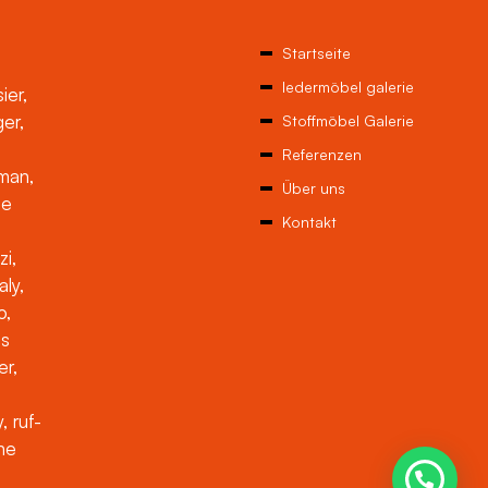
Startseite
ledermöbel galerie
ier,
ger,
Stoffmöbel Galerie
Referenzen
man,
Über uns
ne
Kontakt
zi,
aly,
o,
es
er,
, ruf-
che