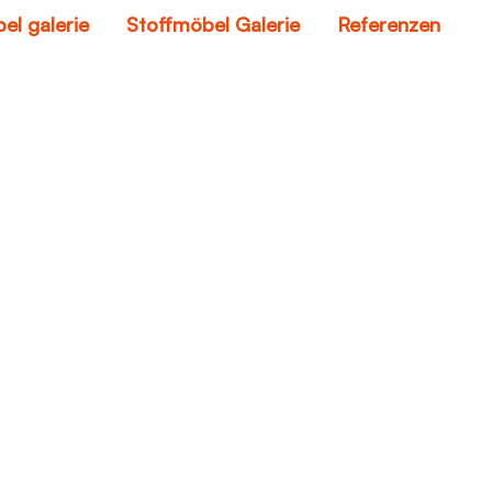
el galerie
Stoffmöbel Galerie
Referenzen
shop couches
Home
shop couches