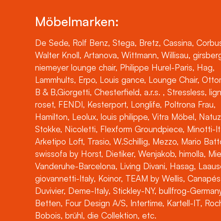
Möbelmarken:
De Sede, Rolf Benz, Stega, Bretz, Cassina, Corbus
Walter Knoll, Artanova, Wittmann, Willisau, girsber
niemeyer lounge chair, Philippe Hurel-Paris, Hag,
Lammhults, Erpo, Louis gance, Lounge Chair, Otto
B & B,Giorgetti, Chesterfield, a.r.s. , Stressless, lig
roset, FENDI, Kesterport, Longlife, Poltrona Frau,
Hamilton, Leolux, louis philippe, Vitra Möbel, Natuz
Stokke, Nicoletti, Flexform Groundpiece, Minotti-It
Arketipo Loft, Trasio, W.Schillig, Mezzo, Mario Batt
swissofa by Horst, Dietiker, Wenjakob, himolla, Mi
Vanderuhe-Barcelona, Living Divani, Hasag, Laaus
giovannetti-Italy, Koinor, TEAM by Wellis, Canapés
Duvivier, Deme-Italy, Stickley-NY, bullfrog-Germany
Betten, Four Design A/S, Intertime, Kartell-IT, Ro
Bobois, brühl, die Collektion, etc.