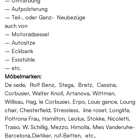
– Umfärbung
– Aufpolsterung
– Teil-, oder Ganz- Neubezüge
auch von
– Motoradsessel
– Autositze
– Eckbank
– Essstühle
– etc.
Möbelmarken:
De sede, Rolf Benz, Stega, Bretz, Cassina,
Corbusier, Walter Knoll, Artanova, Wittman,
Willisau, Hag, le Corbusier, Erpo, Louis gance, Loung
chair, Chesterfield, Stressless, line roset, Longlife,
Poltrona Frau, Hamilton, Leolux, Stokke, Nicoletti,
Trasio, W. Schillig, Mezzo, Himolla, Mies Vanderuhe-
Barcelona,Dietiker, ruf-Betten, etc..