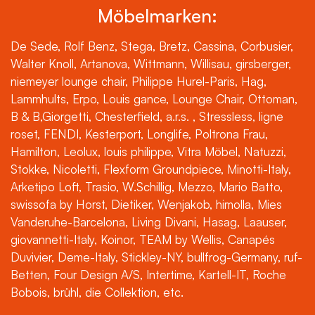
Möbelmarken:
De Sede, Rolf Benz, Stega, Bretz, Cassina, Corbusier,
Walter Knoll, Artanova, Wittmann, Willisau, girsberger,
niemeyer lounge chair, Philippe Hurel-Paris, Hag,
Lammhults, Erpo, Louis gance, Lounge Chair, Ottoman,
B & B,Giorgetti, Chesterfield, a.r.s. , Stressless, ligne
roset, FENDI, Kesterport, Longlife, Poltrona Frau,
Hamilton, Leolux, louis philippe, Vitra Möbel, Natuzzi,
Stokke, Nicoletti, Flexform Groundpiece, Minotti-Italy,
Arketipo Loft, Trasio, W.Schillig, Mezzo, Mario Batto,
swissofa by Horst, Dietiker, Wenjakob, himolla, Mies
Vanderuhe-Barcelona, Living Divani, Hasag, Laauser,
giovannetti-Italy, Koinor, TEAM by Wellis, Canapés
Duvivier, Deme-Italy, Stickley-NY, bullfrog-Germany, ruf-
Betten, Four Design A/S, Intertime, Kartell-IT, Roche
Bobois, brühl, die Collektion, etc.