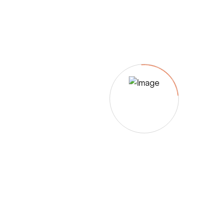
– Umfärbung
– Aufpolsterung
– Teil-, oder Ganz- Neubezüge
auch von
– Motoradsessel
– Autositze
– Eckbank
– Essstühle
– etc.
Möbelmarken:
De sede, Rolf Benz, Stega, Bretz, Cassina,
Corbusier, Walter Knoll, Artanova, Wittman,
Willisau, Hag, le Corbusier, Erpo, Louis gance, Loung
chair, Chesterfield, Stressless, line roset, Longlife,
Poltrona Frau, Hamilton, Leolux, Stokke, Nicoletti,
Trasio, W. Schillig, Mezzo, Himolla, Mies Vanderuhe-
Barcelona,Dietiker, ruf-Betten, etc..