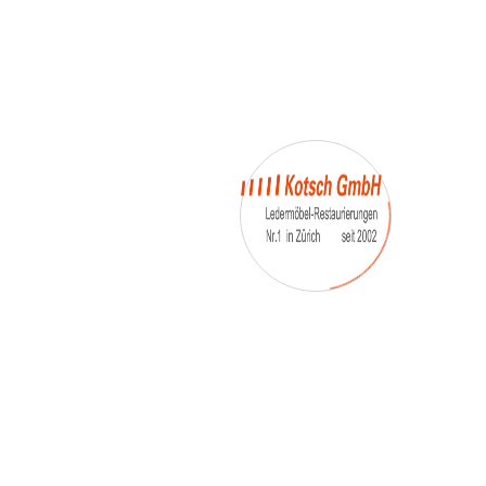
– Umfärbung
– Aufpolsterung
– Teil-, oder Ganz- Neubezüge
auch von
– Motoradsessel
– Autositze
– Eckbank
– Essstühle
– etc.
Möbelmarken:
De sede, Rolf Benz, Stega, Bretz, Cassina,
Corbusier, Walter Knoll, Artanova, Wittman,
Willisau, Hag, le Corbusier, Erpo, Louis gance, Loung
chair, Chesterfield, Stressless, line roset, Longlife,
Poltrona Frau, Hamilton, Leolux, Stokke, Nicoletti,
Trasio, W. Schillig, Mezzo, Himolla, Mies Vanderuhe-
Barcelona,Dietiker, ruf-Betten, etc..