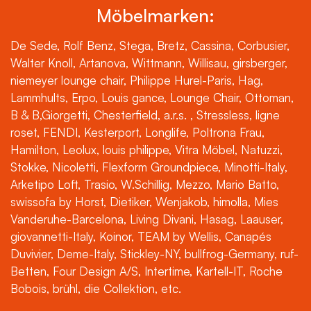
Möbelmarken:
De Sede, Rolf Benz, Stega, Bretz, Cassina, Corbusier,
Walter Knoll, Artanova, Wittmann, Willisau, girsberger,
niemeyer lounge chair, Philippe Hurel-Paris, Hag,
Lammhults, Erpo, Louis gance, Lounge Chair, Ottoman,
B & B,Giorgetti, Chesterfield, a.r.s. , Stressless, ligne
roset, FENDI, Kesterport, Longlife, Poltrona Frau,
Hamilton, Leolux, louis philippe, Vitra Möbel, Natuzzi,
Stokke, Nicoletti, Flexform Groundpiece, Minotti-Italy,
Arketipo Loft, Trasio, W.Schillig, Mezzo, Mario Batto,
swissofa by Horst, Dietiker, Wenjakob, himolla, Mies
Vanderuhe-Barcelona, Living Divani, Hasag, Laauser,
giovannetti-Italy, Koinor, TEAM by Wellis, Canapés
Duvivier, Deme-Italy, Stickley-NY, bullfrog-Germany, ruf-
Betten, Four Design A/S, Intertime, Kartell-IT, Roche
Bobois, brühl, die Collektion, etc.