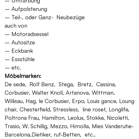
– Umfärbung
– Aufpolsterung
– Teil-, oder Ganz- Neubezüge
auch von
– Motoradsessel
– Autositze
– Eckbank
– Essstühle
– etc.
Möbelmarken:
De sede, Rolf Benz, Stega, Bretz, Cassina,
Corbusier, Walter Knoll, Artanova, Wittman,
Willisau, Hag, le Corbusier, Erpo, Louis gance, Loung
chair, Chesterfield, Stressless, line roset, Longlife,
Poltrona Frau, Hamilton, Leolux, Stokke, Nicoletti,
Trasio, W. Schillig, Mezzo, Himolla, Mies Vanderuhe-
Barcelona,Dietiker, ruf-Betten, etc..