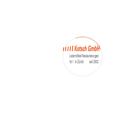
– Umfärbung
– Aufpolsterung
– Teil-, oder Ganz- Neubezüge
auch von
– Motoradsessel
– Autositze
– Eckbank
– Essstühle
– etc.
Möbelmarken:
De sede, Rolf Benz, Stega, Bretz, Cassina,
Corbusier, Walter Knoll, Artanova, Wittman,
Willisau, Hag, le Corbusier, Erpo, Louis gance, Loung
chair, Chesterfield, Stressless, line roset, Longlife,
Poltrona Frau, Hamilton, Leolux, Stokke, Nicoletti,
Trasio, W. Schillig, Mezzo, Himolla, Mies Vanderuhe-
Barcelona,Dietiker, ruf-Betten, etc..