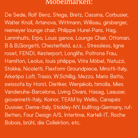
Möbelmarken:
De Sede, Rolf Benz, Stega, Bretz, Cassina, Corbusier,
Walter Knoll, Artanova, Wittmann, Willisau, girsberger,
niemeyer lounge chair, Philippe Hurel-Paris, Hag,
Lammhults, Erpo, Louis gance, Lounge Chair, Ottoman,
B & B,Giorgetti, Chesterfield, a.r.s. , Stressless, ligne
roset, FENDI, Kesterport, Longlife, Poltrona Frau,
Hamilton, Leolux, louis philippe, Vitra Möbel, Natuzzi,
Stokke, Nicoletti, Flexform Groundpiece, Minotti-Italy,
Arketipo Loft, Trasio, W.Schillig, Mezzo, Mario Batto,
swissofa by Horst, Dietiker, Wenjakob, himolla, Mies
Vanderuhe-Barcelona, Living Divani, Hasag, Laauser,
giovannetti-Italy, Koinor, TEAM by Wellis, Canapés
Duvivier, Deme-Italy, Stickley-NY, bullfrog-Germany, ruf-
Betten, Four Design A/S, Intertime, Kartell-IT, Roche
Bobois, brühl, die Collektion, etc.