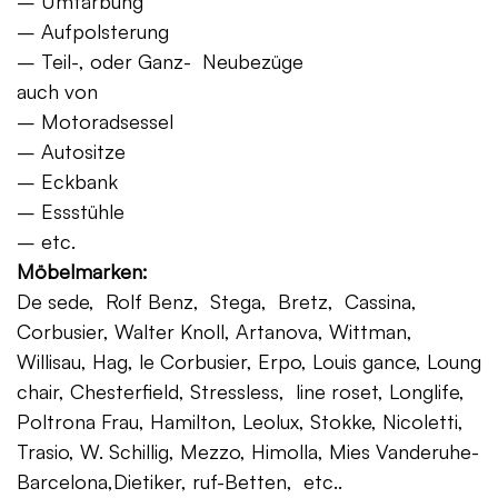
– Umfärbung
– Aufpolsterung
– Teil-, oder Ganz- Neubezüge
auch von
– Motoradsessel
– Autositze
– Eckbank
– Essstühle
– etc.
Möbelmarken:
De sede, Rolf Benz, Stega, Bretz, Cassina,
Corbusier, Walter Knoll, Artanova, Wittman,
Willisau, Hag, le Corbusier, Erpo, Louis gance, Loung
chair, Chesterfield, Stressless, line roset, Longlife,
Poltrona Frau, Hamilton, Leolux, Stokke, Nicoletti,
Trasio, W. Schillig, Mezzo, Himolla, Mies Vanderuhe-
Barcelona,Dietiker, ruf-Betten, etc..