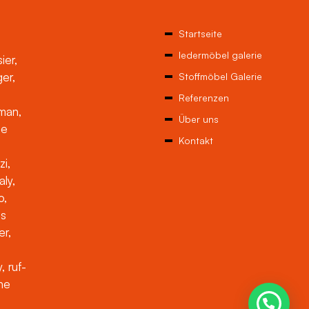
Startseite
ledermöbel galerie
ier,
ger,
Stoffmöbel Galerie
Referenzen
man,
Über uns
ne
Kontakt
zi,
aly,
o,
es
er,
, ruf-
che