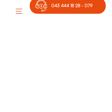
043 444 18 28 - 079
789 17 36
r von leder
r