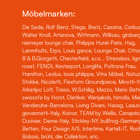
Möbelmarken:
De Sede, Rolf Benz, Stega, Bretz, Cassina, Corbus
Walter Knoll, Artanova, Wittmann, Willisau, girsber
niemeyer lounge chair, Philippe Hurel-Paris, Hag,
Lammhults, Erpo, Louis gance, Lounge Chair, Otto
B & B,Giorgetti, Chesterfield, a.r.s. , Stressless, lig
roset, FENDI, Kesterport, Longlife, Poltrona Frau,
Hamilton, Leolux, louis philippe, Vitra Möbel, Natuz
Stokke, Nicoletti, Flexform Groundpiece, Minotti-It
Arketipo Loft, Trasio, W.Schillig, Mezzo, Mario Batt
swissofa by Horst, Dietiker, Wenjakob, himolla, Mi
Vanderuhe-Barcelona, Living Divani, Hasag, Laaus
giovannetti-Italy, Koinor, TEAM by Wellis, Canapés
Duvivier, Deme-Italy, Stickley-NY, bullfrog-Germany
Betten, Four Design A/S, Intertime, Kartell-IT, Ro
Bobois, brühl, die Collektion, etc.