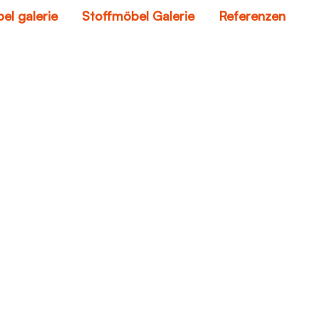
el galerie
Stoffmöbel Galerie
Referenzen
nt man kugelschreibe
Home
wie entfernt man kugelschreiber von lede