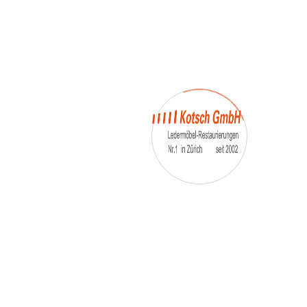
– Umfärbung
– Aufpolsterung
– Teil-, oder Ganz- Neubezüge
auch von
– Motoradsessel
– Autositze
– Eckbank
– Essstühle
– etc.
Möbelmarken:
De sede, Rolf Benz, Stega, Bretz, Cassina,
Corbusier, Walter Knoll, Artanova, Wittman,
Willisau, Hag, le Corbusier, Erpo, Louis gance, Loung
chair, Chesterfield, Stressless, line roset, Longlife,
Poltrona Frau, Hamilton, Leolux, Stokke, Nicoletti,
Trasio, W. Schillig, Mezzo, Himolla, Mies Vanderuhe-
Barcelona,Dietiker, ruf-Betten, etc..