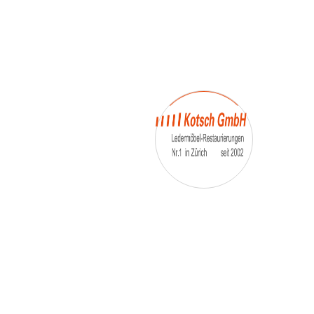
– Umfärbung
– Aufpolsterung
– Teil-, oder Ganz- Neubezüge
auch von
– Motoradsessel
– Autositze
– Eckbank
– Essstühle
– etc.
Möbelmarken:
De sede, Rolf Benz, Stega, Bretz, Cassina,
Corbusier, Walter Knoll, Artanova, Wittman,
Willisau, Hag, le Corbusier, Erpo, Louis gance, Loung
chair, Chesterfield, Stressless, line roset, Longlife,
Poltrona Frau, Hamilton, Leolux, Stokke, Nicoletti,
Trasio, W. Schillig, Mezzo, Himolla, Mies Vanderuhe-
Barcelona,Dietiker, ruf-Betten, etc..